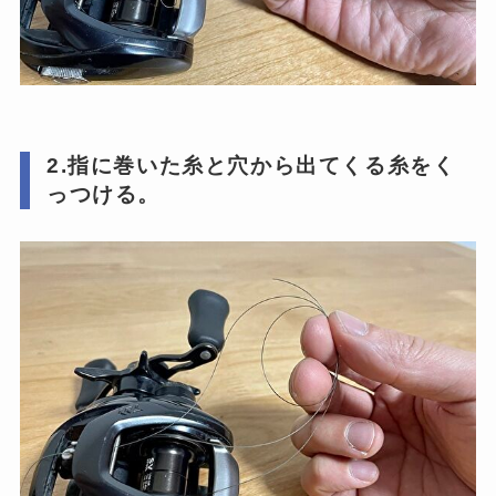
2.
指に巻いた糸
と
穴から出てくる糸
をく
っつける。