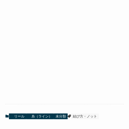
リール
糸（ライン）
未分類
結び方・ノット