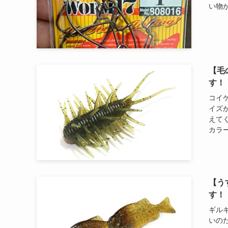
い物が
【毛
す！
コイ
イズ
えて
カラー
【う
す！
ギル
いの