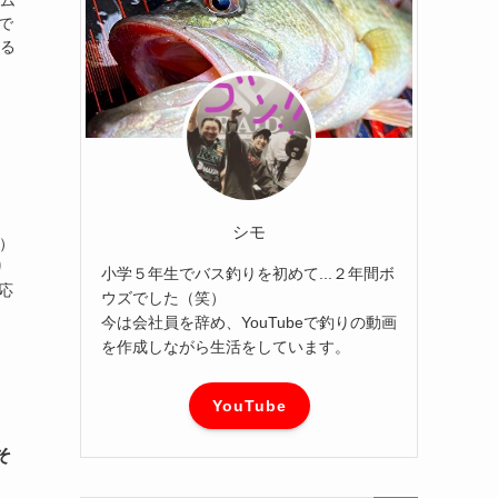
で
ある
シモ
m）
り
小学５年生でバス釣りを初めて...２年間ボ
応
ウズでした（笑）
今は会社員を辞め、YouTubeで釣りの動画
を作成しながら生活をしています。
YouTube
そ