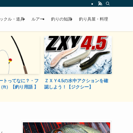
ックル・道具
ルアー
釣りの知識
釣り具屋・料理
ートってなに？・フ
ＺＸＹ4.5の水中アクションを確
【ベイ
ft）【釣り用語 】
認しよう！【ジクシー】
る。糸
ーム