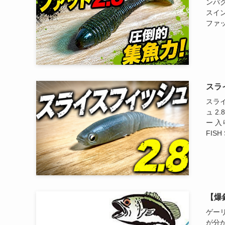
ンパク
スイ
ファット
スラ
スライ
ュ 2
ー 入
FISH
【爆
ゲー
が分