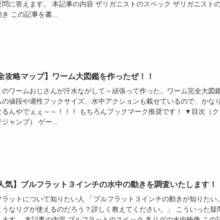
疑問に答えます。 本記事の内容 ザリガニストのスペック ザリガニスト
き この記事を書...
全攻略マップ】ワーム大図鑑を作ったぜ！！
１のワームおじさんが汗水ながして～頑張って作った。ワーム完全大図
ムの値段や適性フックサイズ、水中アクションも載せているので、かな
なるんやでぇぇ～～！！！ もちろんブックマーク推奨です！ ▼目次（ク
ジャンプ） ゲー...
人気】ブルフラット３インチの水中の動きを調査いたします！
フラットについて知りたい人 「ブルフラット３インチの動きが知りたい
ようなリグが使えるのだろう？詳しく教えてください。」 こういった疑
えます。 本記事の内容 ブルフラットのスペック 各リグの水中映像 この