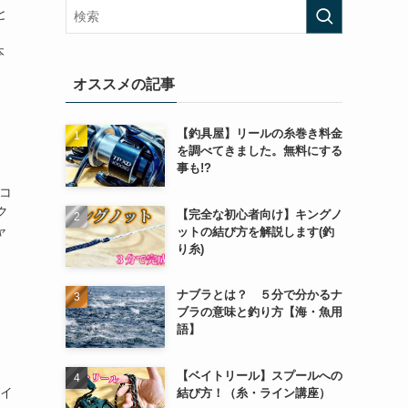
と
本
オススメの記事
【釣具屋】リールの糸巻き料金
を調べてきました。無料にする
事も!?
 コ
ク
【完全な初心者向け】キングノ
ャ
ットの結び方を解説します(釣
り糸)
ナブラとは？ ５分で分かるナ
ブラの意味と釣り方【海・魚用
語】
【ベイトリール】スプールへの
グイ
結び方！（糸・ライン講座）