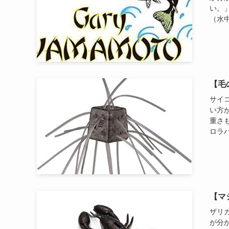
い。
（水中
【毛
サイ
い方
重さ
ロラバ
【マ
ザリ
が分