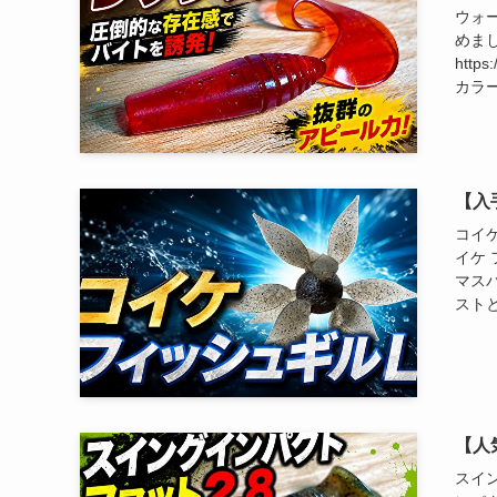
ウォ
めま
http
カラー
【入
コイケ
イケ 
マスバ
ストと
【人
スイ