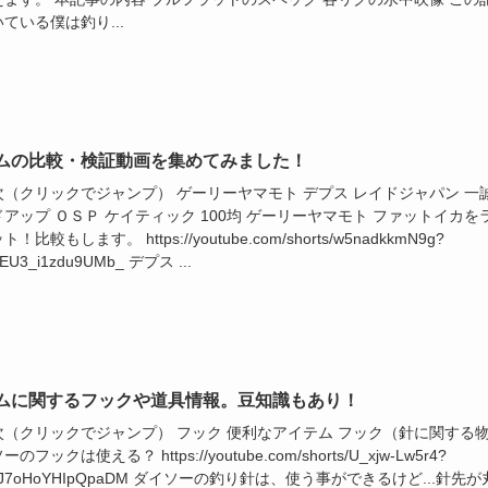
ている僕は釣り...
ムの比較・検証動画を集めてみました！
次（クリックでジャンプ） ゲーリーヤマモト デプス レイドジャパン 一
アップ ＯＳＰ ケイティック 100均 ゲーリーヤマモト ファットイカを
！比較もします。 https://youtube.com/shorts/w5nadkkmN9g?
SEU3_i1zdu9UMb_ デプス ...
ムに関するフックや道具情報。豆知識もあり！
次（クリックでジャンプ） フック 便利なアイテム フック（針に関する
のフックは使える？ https://youtube.com/shorts/U_xjw-Lw5r4?
WtJ7oHoYHIpQpaDM ダイソーの釣り針は、使う事ができるけど...針先が