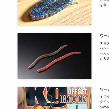
を書い
ワー
▼目
ハンド
ーカット
si=U
ワー
▼目
ダイソー
si=