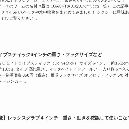
、そのワームの名付け親は...GACKTさんなんですよね（笑） この記事
ＺＸＹ4.5のスペックや水中映像をまとめてみました！ ジクシーに興味
ぜひご覧ください...
イブスティック6インチの重さ・フックサイズなど
 O.S.P ドライブスティック（DoliveStick） サイズ 6インチ（約15.2c
約13.3ｇ タイプ 高比重スティックベイト／ソフトルアー 入り数 6本入
ー希望価格 858円（税込） 推奨フックサイズ オフセットフック 5/0 対
ノーシンカー...
様】レックスグラブ４インチ 重さ・動きを確認して使いこな