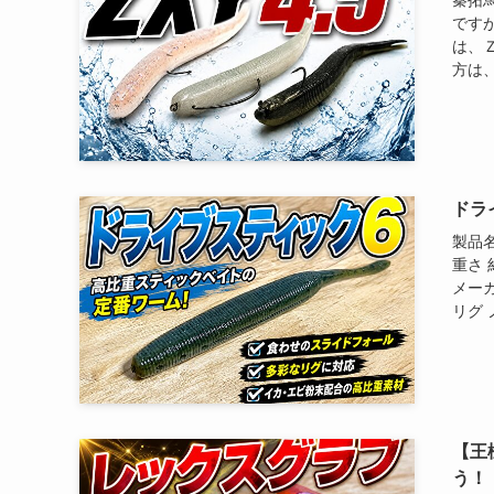
ですが
は、
方は、
ドラ
製品名
重さ 
メーカ
リグ 
【王
う！