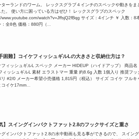
ーターランドのワーム。 レックスグラブ４インチのスペックや動きをま
した。 使い方に困っている方はぜひ！ レックスグラブのスペック
s://www.youtube.com/watch?v=JffsjQ2fBqg サイズ：4インチ ￥ 入数：8
：全8色 価格：880円（...
手困難】コイケフィッシュギルLの大きさと収納仕方は？
フィッシュギルL スペック メーカー HIDEUP（ハイドアップ） 商品名
フィッシュギルL 素材 エラストマー 重量 約8.6g 入数 1個入り 推奨フッ
リ #2/0 メーカー希望小売価格 1,815円（税込） サイズ コイケ フルキ
コイケ17mm...
気】スイングインパクトファット2.8のフックサイズと重さ
ングインパクトファット2.8の水中動画も見る事ができるので、 スイン