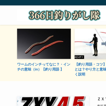
すすめの
ワームのインチってなに？・イン
【釣り用語・コツ
のは！？
チの意味（in）【釣り用語 】
とは？やり方と意
く説明
ＺＸ
秦拓