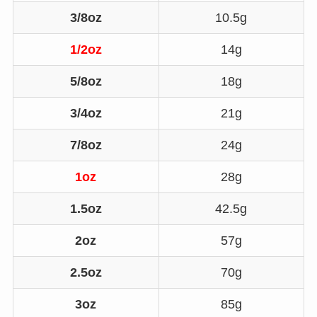
3/8oz
10.5g
1/2oz
14g
5/8oz
18g
3/4oz
21g
7/8oz
24g
1oz
28g
1.5oz
42.5g
2oz
57g
2.5oz
70g
3oz
85g