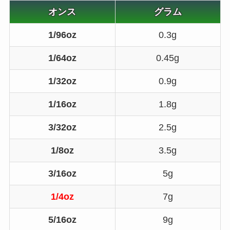
オンス
グラム
1/96oz
0.3g
1/64oz
0.45g
1/32oz
0.9g
1/16oz
1.8g
3/32oz
2.5g
1/8oz
3.5g
3/16oz
5g
1/4oz
7g
5/16oz
9g