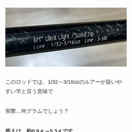
このロッドでは、1/32～3/16ozのルアーが扱いや
すい竿と言う意味で
実際…何グラムでしょう？
答えは、約0.9ｇ～5.3ｇです。